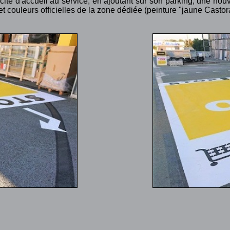
té d'accueil au service, en ajoutant sur son parking, une nou
et couleurs officielles de la zone dédiée (peinture "jaune Casto