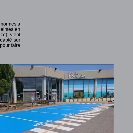
x normes à
peintes en
ce), vient
adapté sur
pour faire