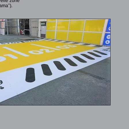
velle zone
rama").