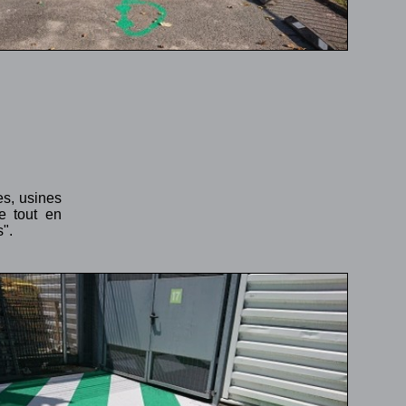
es, usines
ce tout en
s".