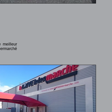
 meilleur
permarché