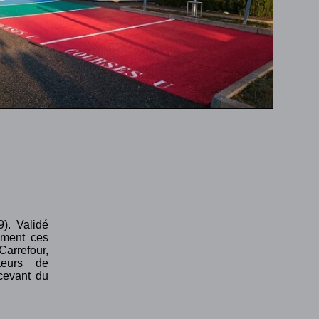
9). Validé
ement ces
arrefour,
teurs de
cevant du