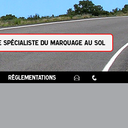
e spécialiste du marquage au sol
réglementations
E
q