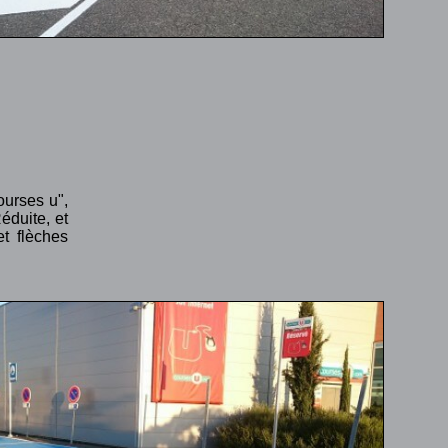
ourses u",
éduite, et
t flèches